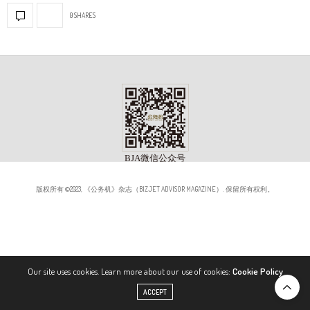
0 SHARES
版权所有 ©2023, 《公务机》杂志（BIZJET ADVISOR MAGAZINE）. 保留所有权利。
Our site uses cookies. Learn more about our use of cookies:
Cookie Policy
ACCEPT