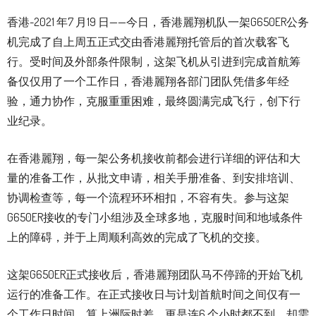
香港-2021 年7 月19 日——今日，香港麗翔机队一架G650ER公务
机完成了自上周五正式交由香港麗翔托管后的首次载客飞
行。受时间及外部条件限制，这架飞机从引进到完成首航筹
备仅仅用了一个工作日，香港麗翔各部门团队凭借多年经
验，通力协作，克服重重困难，最终圆满完成飞行，创下行
业纪录。
在香港麗翔，每一架公务机接收前都会进行详细的评估和大
量的准备工作，从批文申请，相关手册准备、到安排培训、
协调检查等，每一个流程环环相扣，不容有失。参与这架
G650ER接收的专门小组涉及全球多地，克服时间和地域条件
上的障碍，并于上周顺利高效的完成了飞机的交接。
这架G650ER正式接收后，香港麗翔团队马不停蹄的开始飞机
运行的准备工作。在正式接收日与计划首航时间之间仅有一
个工作日时间，算上洲际时差，更是连6 个小时都不到。却需