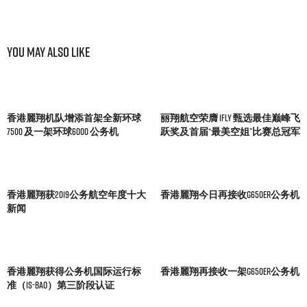
You May Also Like
香港麗翔机队增添首架全新环球
丽翔航空荣膺 IFLY 甄选最佳巅峰飞
7500 及一架环球6000 公务机
跃奖及首届“最美空姐”比赛总冠军
香港麗翔获2019公务航空年度十大
香港麗翔今日再接收G650ER公务机
新闻
香港麗翔获得公务机国际运行标
香港麗翔再接收一架G650ER公务机
准（IS-BAO）第三阶段认证