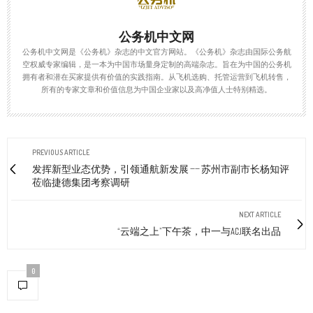
公务机中文网
公务机中文网是《公务机》杂志的中文官方网站。《公务机》杂志由国际公务航
空权威专家编辑，是一本为中国市场量身定制的高端杂志。旨在为中国的公务机
拥有者和潜在买家提供有价值的实践指南。从飞机选购、托管运营到飞机转售，
所有的专家文章和价值信息为中国企业家以及高净值人士特别精选。
PREVIOUS ARTICLE
发挥新型业态优势，引领通航新发展 —— 苏州市副市长杨知评
莅临捷德集团考察调研
NEXT ARTICLE
“云端之上”下午茶，中一与ACJ联名出品
0