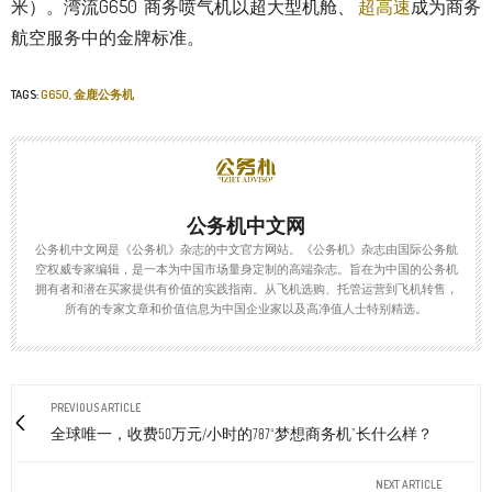
米）。湾流G650 商务喷气机以超大型机舱、
超高速
成为商务
航空服务中的金牌标准。
TAGS:
G650
,
金鹿公务机
公务机中文网
公务机中文网是《公务机》杂志的中文官方网站。《公务机》杂志由国际公务航
空权威专家编辑，是一本为中国市场量身定制的高端杂志。旨在为中国的公务机
拥有者和潜在买家提供有价值的实践指南。从飞机选购、托管运营到飞机转售，
所有的专家文章和价值信息为中国企业家以及高净值人士特别精选。
PREVIOUS ARTICLE
全球唯一，收费50万元/小时的787“梦想商务机”长什么样？
NEXT ARTICLE