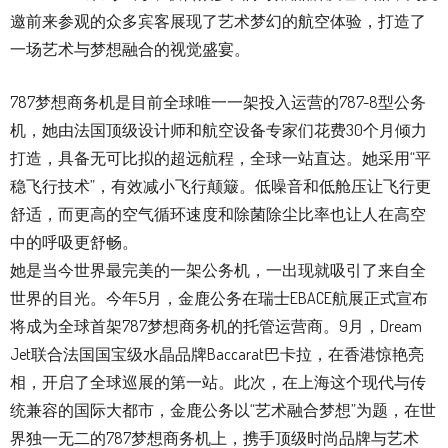
邀前来参观的众多宾客展现了艺术梦幻的航空体验，打造了
一场艺术与梦想融合的视觉盛宴。
787梦想商务机是目前全球唯一一架投入运营的787-8型公务
机，她由法国顶级设计师和航空设备专家们花费30个月倾力
打造，具备无可比拟的超远航程，全球一站直达。她采用“平
稳飞行技术”，有效减小飞行颠簸。低噪音和低舱压让飞行更
舒适，而更高的空气循环速度和除菌除尘比率也让人在高空
中的呼吸更舒畅。
她是当今世界最完美的一架公务机，一出现就吸引了来自全
世界的目光。今年5月，金鹿公务在瑞士EBACE航展正式宣布
将成为全球首架787梦想商务机的托管运营商。9月，Dream
Jet联合法国国宝级水晶品牌Baccarat巴卡拉，在香港惊艳亮
相，开启了全球巡展的第一站。此次，在上海这个现代与传
统兼容的国际大都市，金鹿公务以“艺术融合梦想”为题，在世
界独一无二的787梦想商务机上，携手顶级时尚品牌与艺术