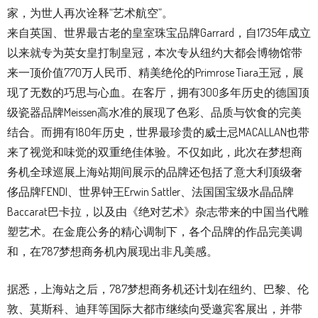
家，为世人再次诠释“艺术航空”。
来自英国、世界最古老的皇室珠宝品牌Garrard，自1735年成立
以来就专为英女皇打制皇冠，本次专从纽约大都会博物馆带
来一顶价值770万人民币、精美绝伦的Primrose Tiara王冠，展
现了无数的巧思与心血。在客厅，拥有300多年历史的德国顶
级瓷器品牌Meissen高水准的展现了色彩、品质与饮食的完美
结合。而拥有180年历史，世界最珍贵的威士忌MACALLAN也带
来了视觉和味觉的双重绝佳体验。不仅如此，此次在梦想商
务机全球巡展上海站期间展示的品牌还包括了意大利顶级奢
侈品牌FENDI、世界钟王Erwin Sattler、法国国宝级水晶品牌
Baccarat巴卡拉，以及由《绝对艺术》杂志带来的中国当代雕
塑艺术。在金鹿公务的精心调制下，各个品牌的作品完美调
和，在787梦想商务机內展现出非凡美感。
据悉，上海站之后，787梦想商务机还计划在纽约、巴黎、伦
敦、莫斯科、迪拜等国际大都市继续向受邀宾客展出，并带