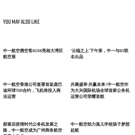
You May Also Like
中一航空携空客ACJ318亮相大湾区
“云端之上”下午茶，中一与ACJ联
航空展
名出品
中一航空香港公司签署首架庞巴
共襄盛举·共赢未来 | 中一航空作
迪环球7500合约，飞机将投入商
为大兴国际机场全球首家公务机
业运营
运营公司荣耀首航
探索后疫情时代公务机发展之
中一航空助力孤儿学校孩子梦想
路，中一航空成为广州商务航空
起航