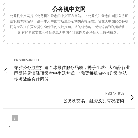
公务机中文网
公务机中文网是《公务机》杂志的中文官方网站。《公务机》杂志由国际公务航
空权威专家编辑，是一本为中国市场量身定制的高端杂志。旨在为中国的公务机
拥有者和潜在买家提供有价值的实践指南。从飞机选购、托管运营到飞机转售，
所有的专家文章和价值信息为中国企业家以及高净值人士特别精选。
PREVIOUS ARTICLE
铂雅公务航空打造全球最佳服务品质，携手全球20大精品行业
巨擘跨界演绎顶级空中生活方式—— “我要拼机”APP2.0升级 缔结
多项战略合作同盟
NEXT ARTICLE
公务机交易、融资及拥有权结构
0