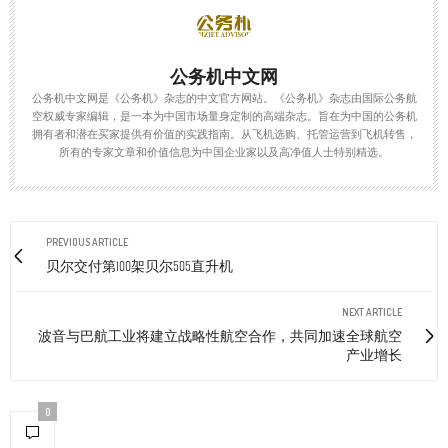
公务机中文网
公务机中文网是《公务机》杂志的中文官方网站。《公务机》杂志由国际公务航
空权威专家编辑，是一本为中国市场量身定制的高端杂志。旨在为中国的公务机
拥有者和潜在买家提供有价值的实践指南。从飞机选购、托管运营到飞机转售，
所有的专家文章和价值信息为中国企业家以及高净值人士特别精选。
PREVIOUS ARTICLE
贝尔交付第100架贝尔505直升机
NEXT ARTICLE
波音与巴航工业将建立战略性航空合作，共同加速全球航空
产业增长
0