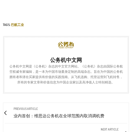
TAGS:
巴航工业
公务机中文网
公务机中文网是《公务机》杂志的中文官方网站。《公务机》杂志由国际公务航
空权威专家编辑，是一本为中国市场量身定制的高端杂志。旨在为中国的公务机
拥有者和潜在买家提供有价值的实践指南。从飞机选购、托管运营到飞机转售，
所有的专家文章和价值信息为中国企业家以及高净值人士特别精选。
PREVIOUS ARTICLE
业内首创：维思达公务机在全球范围内取消调机费
NEXT ARTICLE