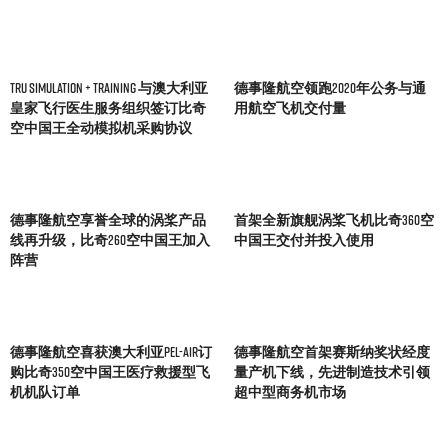
TRU Simulation + Training 与澳大利亚
德事隆航空领跑2020年公务与通
皇家飞行医生服务组织签订比奇
用航空飞机交付量
空中国王全动模拟机采购协议
德事隆航空享誉全球的涡桨产品
首架全新旗舰涡桨飞机比奇360空
线再升级，比奇260空中国王加入
中国王交付并投入使用
阵营
德事隆航空喜获澳大利亚Pel-Air订
德事隆航空首架赛斯纳奖状经度
购比奇350空中国王医疗救援型飞
量产机下线，先进制造技术引领
机机队订单
超中型商务机市场