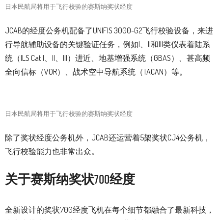
日本民航局将用于飞行校验的赛斯纳奖状经度
JCAB
的经度公务机配备了
UNIFIS 3000-G2
飞行校验设备，来进
行导航辅助设备的关键验证任务，例如
I
、
II
和
III
类仪表着陆系
统（
ILS Cat I
、
II
、
III
）进近
、地基增强系统（
GBAS
）、甚高频
全向信标（
VOR
）、战术空中导航系统（
TACAN
）等。
日本民航局将用于飞行校验的赛斯纳奖状经度
除了奖状经度公务机外，JCAB还运营着5架奖状CJ4公务机，
飞行校验能力也非常出众。
关于赛斯纳奖状
700
经度
全新设计的奖状700经度飞机在每个细节都融合了最新科技，