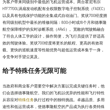
为客户带来同级别中最低的飞机运营成本。两台霍尼韦尔
HTF7700L涡扇发动机配有全权限数字电子控制系统（FADEC）
以及具有包线保护功能的全集成式自动油门。奖状700经度拥
有同级别机型中最长的维修间隔：800小时或18个月和德事隆
航空保障维护的实时诊断系统（AReS）。宽敞的驾驶舱融合
了符合人体工学的设计，操作简便，为飞行员提供了舒适高
效的驾驶体验。奖状700经度将更长的航程、更高的有效荷
载、更快的巡航速度等性能优势与超低运营成本集于一身，
令竞争对手望尘莫及。
给予特殊任务无限可能
当政府和商业客户需要空中解决方案以完成关键任务时，他
们会选择德事隆航空。我们的飞机以优异的性能和飞行特性
从容应对
特殊任务
执行过程中的独特挑战。卓越品质、多用
途性和低运营成本，使德事隆航空的产品成为执行各类特殊