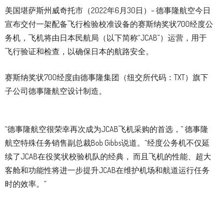
美国堪萨斯州威奇托市（2022年6月30日）– 德事隆航空今日
宣布交付一架配备飞行检验校准设备的赛斯纳奖状700经度公
务机，飞机将由日本民航局（以下简称“JCAB”）运营，用于
飞行验证和检查，以确保日本的航路安全。
赛斯纳奖状700经度由德事隆集团（纽交所代码：TXT）旗下
子公司德事隆航空设计制造。
“
德事隆航空很荣幸再次成为
JCAB
飞机采购的首选，
”
德事隆
航空特殊任务销售副总裁
Bob Gibbs
说道。
“
经度公务机不仅延
续了
JCAB
在役奖状校验机队的经典， 而且飞机的性能、超大
客舱和功能性将进一步提升
JCAB
在维护机场和航道运行任务
时的效率。
”