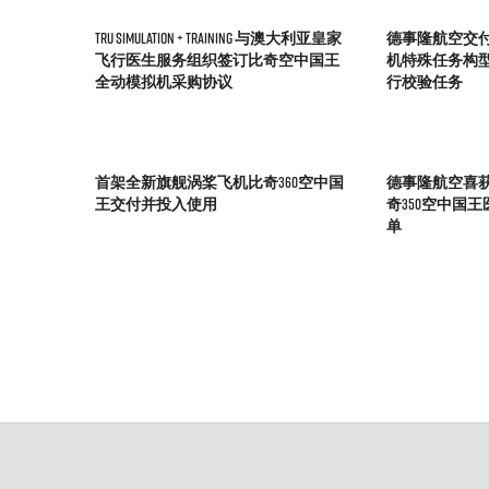
TRU Simulation + Training 与澳大利亚皇家
德事隆航空交
飞行医生服务组织签订比奇空中国王
机特殊任务构
全动模拟机采购协议
行校验任务
首架全新旗舰涡桨飞机比奇360空中国
德事隆航空喜获澳
王交付并投入使用
奇350空中国
单