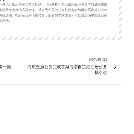
公务机》杂志的中文官方网站。《公务机》杂志由国际公务航空权威专家编
市场量身定制的高端杂志。旨在为中国的公务机拥有者和潜在买家提供有价
飞机选购、托管运营到飞机转售，所有的专家文章和价值信息为中国企业家
别精选。
NEXT ARTICLE
— 国
海航金鹿公务完成首架海南自贸港注册公务
机引进