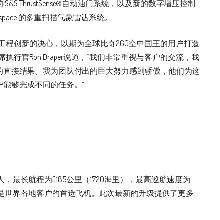
S ThrustSense®自动油门系统，以及新的数字增压控制
rospace 的多重扫描气象雷达系统。
工程创新的决心，以期为全球比奇260空中国王的用户打造
行官Ron Draper说道，“我们非常重视与客户的交流，我
的直接结果。我为团队付出的巨大努力感到骄傲，他们为这
户能够完成不同的任务。”
，最长航程为3185公里（1720海里），最高巡航速度为
一直是世界各地客户的首选飞机。此次最新的升级提供了更多