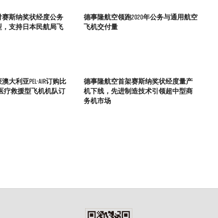
付赛斯纳奖状经度公务
德事隆航空领跑2020年公务与通用航空
型，支持日本民航局飞
飞机交付量
大利亚Pel-Air订购比
德事隆航空首架赛斯纳奖状经度量产
王医疗救援型飞机机队订
机下线，先进制造技术引领超中型商
务机市场