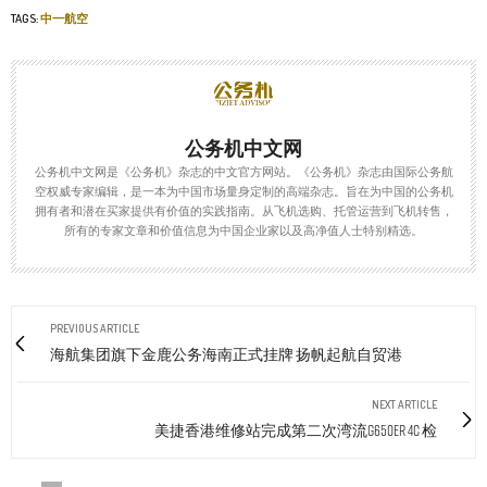
TAGS:
中一航空
公务机中文网
公务机中文网是《公务机》杂志的中文官方网站。《公务机》杂志由国际公务航
空权威专家编辑，是一本为中国市场量身定制的高端杂志。旨在为中国的公务机
拥有者和潜在买家提供有价值的实践指南。从飞机选购、托管运营到飞机转售，
所有的专家文章和价值信息为中国企业家以及高净值人士特别精选。
PREVIOUS ARTICLE
海航集团旗下金鹿公务海南正式挂牌 扬帆起航自贸港
NEXT ARTICLE
美捷香港维修站完成第二次湾流G650ER 4C 检