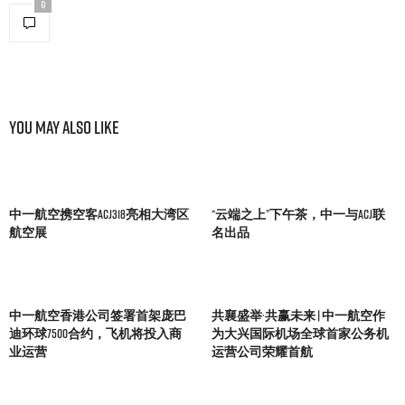
0
You May Also Like
中一航空携空客ACJ318亮相大湾区
“云端之上”下午茶，中一与ACJ联
航空展
名出品
中一航空香港公司签署首架庞巴
共襄盛举·共赢未来 | 中一航空作
迪环球7500合约，飞机将投入商
为大兴国际机场全球首家公务机
业运营
运营公司荣耀首航