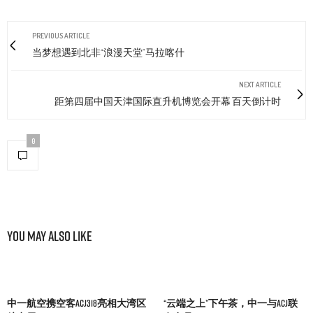
PREVIOUS ARTICLE
当梦想遇到北非“浪漫天堂”马拉喀什
NEXT ARTICLE
距第四届中国天津国际直升机博览会开幕 百天倒计时
0
You May Also Like
中一航空携空客ACJ318亮相大湾区
“云端之上”下午茶，中一与ACJ联