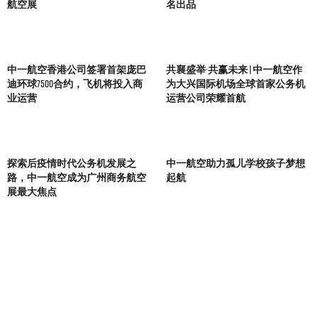
航空展
名出品
中一航空香港公司签署首架庞巴
共襄盛举·共赢未来 | 中一航空作
迪环球7500合约，飞机将投入商
为大兴国际机场全球首家公务机
业运营
运营公司荣耀首航
探索后疫情时代公务机发展之
中一航空助力孤儿学校孩子梦想
路，中一航空成为广州商务航空
起航
展最大焦点