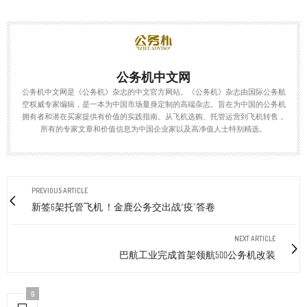
公务机中文网
公务机中文网是《公务机》杂志的中文官方网站。《公务机》杂志由国际公务航
空权威专家编辑，是一本为中国市场量身定制的高端杂志。旨在为中国的公务机
拥有者和潜在买家提供有价值的实践指南。从飞机选购、托管运营到飞机转售，
所有的专家文章和价值信息为中国企业家以及高净值人士特别精选。
PREVIOUS ARTICLE
新签6架托管飞机 ！金鹿公务交出战“疫”答卷
NEXT ARTICLE
巴航工业完成首架领航500公务机改装
0