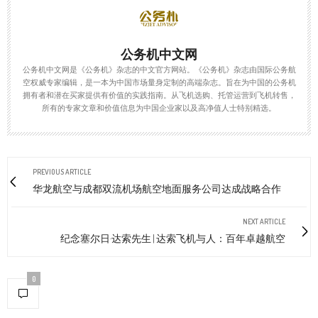
公务机中文网
公务机中文网是《公务机》杂志的中文官方网站。《公务机》杂志由国际公务航
空权威专家编辑，是一本为中国市场量身定制的高端杂志。旨在为中国的公务机
拥有者和潜在买家提供有价值的实践指南。从飞机选购、托管运营到飞机转售，
所有的专家文章和价值信息为中国企业家以及高净值人士特别精选。
PREVIOUS ARTICLE
华龙航空与成都双流机场航空地面服务公司达成战略合作
NEXT ARTICLE
纪念塞尔日·达索先生 | 达索飞机与人：百年卓越航空
0