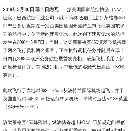
2018
年
5
月
30
日
瑞士日内瓦
——
据美国国家航空协会（NAA）
证实：巴西航空工业公司（以下简称“巴航工业”）莱格赛450
中型公务机近期在一次由美国缅因州波特兰市飞往英国范堡
罗的航行中，创下新的速度记录。此次创下速度记录的航行
发生在2018年3月7日：当时，这架新莱格赛450演示飞机搭载
了两名飞行员和两名乘客，正在执行调机任务并随后在瑞士
日内瓦2018年欧洲公务航空展首次亮相。该架飞机采用了新
的座椅设计并拥有同级别机型中最低的客舱气压高度（5800
英尺）。
此次飞行于当地时间9：25am从波特兰国际机场起飞，并于
英国当地时间8:30pm抵达范堡罗机场，平均时速达521.89英里
（840千米/小时）。
该架莱格赛450降落时，燃油储备超出NBAA IFR所规定的最低
值，以及用于极端条件下运营的所需储备。航程历时6小时5