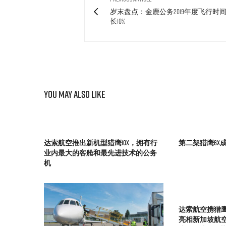
岁末盘点：金鹿公务2019年度飞行时
长10%
You May Also Like
达索航空推出新机型猎鹰10X，拥有行
第二架猎鹰6X
业内最大的客舱和最先进技术的公务
机
达索航空携猎鹰8
亮相新加坡航空