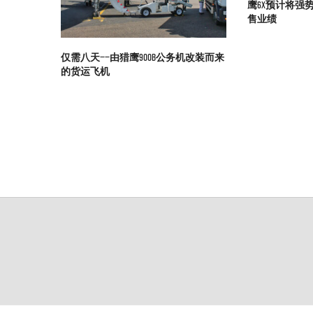
鹰6X预计将强
售业绩
仅需八天——由猎鹰900B公务机改装而来
的货运飞机