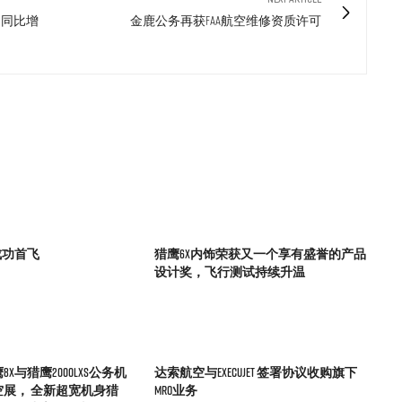
间同比增
金鹿公务再获FAA航空维修资质许可
成功首飞
猎鹰6X内饰荣获又一个享有盛誉的产品
设计奖，飞行测试持续升温
X与猎鹰2000LXS公务机
达索航空与ExecuJet 签署协议收购旗下
展， 全新超宽机身猎
MRO业务