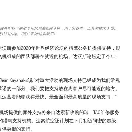
场（AOG）服务配备了两架专用的猎鹰900B飞机，用于将备件、工具和技术人员运
目的地。 (照片来源:达索航空)
沃斯参加2020年世界经济论坛的猎鹰公务机提供支持，期
飞机组成的团队部署在就近的机场。达沃斯论坛定于今年1
n Kayanakis说:“对重大活动的现场支持已经成为我们常规
承诺的一部分，我们要把支持放在离客户尽可能近的地方。
机运营者能够获得最快、最全面和最高质量的现场支持。”
机场提供的额外支持将来自达索新收购的瑞士TAG维修服务
它的猎鹰支持机构。达索航空还计划在下月初迈阿密的超级
提供类似的支持。