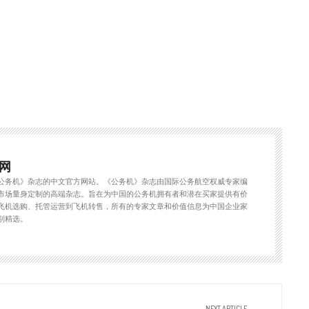
网
公务机》杂志的中文官方网站。《公务机》杂志由国际公务航空权威专家编
市场量身定制的高端杂志。旨在为中国的公务机拥有者和潜在买家提供有价
飞机选购、托管运营到飞机转售，所有的专家文章和价值信息为中国企业家
别精选。
NEXT ARTICLE