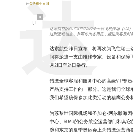
by
公务机中文网
0
达索航空的Falcon Response全天候飞机停
送到远程地点，并可作为备用机，运送乘客及时前往
达索航空昨日宣布，将再次为飞往瑞士达
间将派遣一支由维修专家、设备和保障
月21日至24日举行。
猎鹰全球客服和服务中心的高级V-P专员Jea
产品支持工作的一部分。这是我们全球
我们希望确保参加此类活动的猎鹰公务
为苏黎世国际机场和圣加仑-阿尔滕海因
中心、RUAG的公务航空运营部门和其
碗和东京的夏季奥运会上为猎鹰运营商