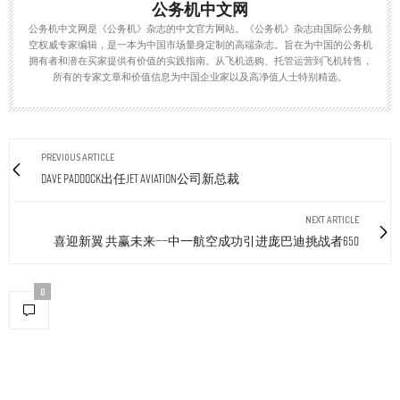
公务机中文网
公务机中文网是《公务机》杂志的中文官方网站。《公务机》杂志由国际公务航
空权威专家编辑，是一本为中国市场量身定制的高端杂志。旨在为中国的公务机
拥有者和潜在买家提供有价值的实践指南。从飞机选购、托管运营到飞机转售，
所有的专家文章和价值信息为中国企业家以及高净值人士特别精选。
PREVIOUS ARTICLE
Dave Paddock出任Jet Aviation公司新总裁
NEXT ARTICLE
喜迎新翼 共赢未来——中一航空成功引进庞巴迪挑战者650
0