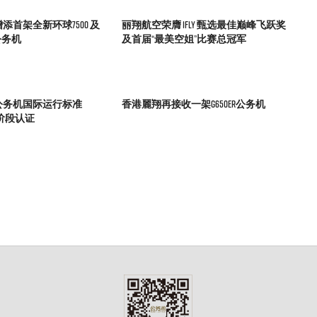
首架全新环球7500 及
丽翔航空荣膺 IFLY 甄选最佳巅峰飞跃奖
公务机
及首届“最美空姐”比赛总冠军
公务机国际运行标准
香港麗翔再接收一架G650ER公务机
三阶段认证