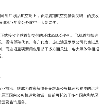
0中国·浙江·横店航空周上，香港麗翔航空凭借备受瞩目的接收
获得2019年度公务航空十大新闻奖。
利尔正式接收全球首架交付的环球6500公务机。飞机首航抵达
式。香港麗翔代表、客户代表、庞巴迪及罗罗公司代表以及
刻。而这项重磅新闻也引起了多方面关注，各大媒体争相报
奖。
机
在行业前沿。继成为首家获得开曼群岛公务机运营资质的运营
局扩展至国内公务机运营领域，目前可托管于多个国家和地区
运营及咨询服务。