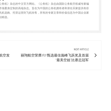
公务机》杂志的中文官方网站。《公务机》杂志由国际公务航空权威专家编
市场量身定制的高端杂志。旨在为中国的公务机拥有者和潜在买家提供有价
飞机选购、托管运营到飞机转售，所有的专家文章和价值信息为中国企业家
别精选。
NEXT ARTICLE
务航空发
丽翔航空荣膺 IFLY 甄选最佳巅峰飞跃奖及首届
“最美空姐”比赛总冠军