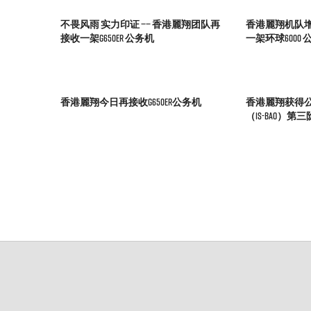
不畏风雨 实力印证 —— 香港麗翔团队再
香港麗翔机队增添
接收一架G650ER 公务机
一架环球6000 
香港麗翔今日再接收G650ER公务机
香港麗翔获得
（IS-BAO）第