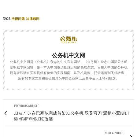
TAGS:
法律问题
,
法律顾问
公务机中文网
公务机中文网是《公务机》杂志的中文官方网站。《公务机》杂志由国际公务航
空权威专家编辑，是一本为中国市场量身定制的高端杂志。旨在为中国的公务机
拥有者和潜在买家提供有价值的实践指南。从飞机选购、托管运营到飞机转售，
所有的专家文章和价值信息为中国企业家以及高净值人士特别精选。
PREVIOUS ARTICLE
Jet Aviation在巴塞尔完成首架BBJ公务机”双叉弯刀”翼梢小翼(Split
Scimitar™ Winglets)改装
NEXT ARTICLE