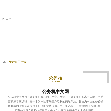
PC－12
TAGS:
银行家
,
飞行家
公务机中文网
公务机中文网是《公务机》杂志的中文官方网站。《公务机》杂志由国际公务航
空权威专家编辑，是一本为中国市场量身定制的高端杂志。旨在为中国的公务机
拥有者和潜在买家提供有价值的实践指南。从飞机选购、托管运营到飞机转售，
所有的专家文章和价值信息为中国企业家以及高净值人士特别精选。