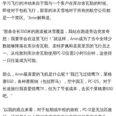
学习飞行的冲动来自于我与一个客户在库尔舍瓦勒的时候。
即使对于包机飞行，那里的冰天雪地对于所有的航空公司都
是一个禁区。”Amin解释道。
“那条全长550米的跑道被冰雪覆盖，我站在跑道旁边突发奇
想：我要学会在这里飞行！”就这样，Amin成为了当今全球少
数能够降落在库尔舍瓦勒、圣特罗佩和圣莫里茨的飞行员之
一。从伦敦到库尔舍瓦勒使用PC-12仅需2小时15分钟，这使得
一日往返成为可能。
那么，Amin最喜爱的飞机是什么呢？“我已飞过猎鹰7X，莱格
赛650，各种赛斯纳（包括野马），空中国王，PC-12S。对于
长途旅行我喜爱猎鹰7X，但为了节省成本，去买个莱格赛650
吧。”
“以我的观点来看，对于短期或中程的旅程，PC-12是无法匹敌