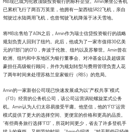
MIB现已成为伦敦顶级投资银行的标杆企业。Amin乘坐公务机
已累积飞行了两百万英里，他拥有一架西锐SR22飞机，亲自
驾驶过水陆两用飞机，也曾驾驶飞机降落于冰天雪地。
将MIB出售给了AON之后，Amin作为瑞士信贷投资银行的战略
规划负责人回到了纽约。此后，他成为了一家市值得30亿美
元的IT部门的CFO，奔波于伦敦、纽约以及苏黎世。Amin曾在
欧洲、纽约和中东地区为银行董事会、对冲基金以及超级富
豪担任高级银行顾问，并作为规划转型与费用管理负责人花
了两年时间来处理苏格兰皇家银行（RBS）的危局。
Amin的一家新创公司现已快速发展成为以“产权共享”模式
（F13）经营的公务机公司，该公司运营涡轮螺旋桨式公务
机。Amin认为人们太容易接受平庸。他坚信，他的“F13”运营
模式提供了更大的选择空间、更便宜的价格和更高的品质。
“有些商务旅行选择“F13”，所花时间更少，省去了许多登机手
续上的麻烦，又能节约时间。”Amin介绍道。“对于那些已经使