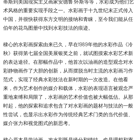
蒂斯到美国现实主义画家安德鲁.怀斯等等，水彩成为他们艺
术风格的重要实现手段之一。水彩画于十九世纪末正式传入
中国，并很快获得东方文明的接纳和青睐，至今我们能从任
伯年的花鸟图册中找到水彩技法的痕迹。
棣心的水彩画探索由来已久，早在1989年他的水彩作品《冷
秋》获得第七届全国美展银奖之前，就试图摸索水彩艺术新
的表达途径。在那幅作品中，他首次以油画的造型观念对水
彩静物画作了大胆的创新，从而摆脱当时主流的水彩画习作
范式，实现了经典水彩技法在新时期的一次改造。在他看
来，作为艺术创作的媒介和载体，水彩的表现语言被观念严
重地束缚和局限了，水彩画的艺术价值也被大幅低估。从那
时起，他的探索和追求包含了对水彩画的题材与技法的一般
性尝试，也显示出水彩作为传统经典艺术门类的当代价值、
媒介张力和视觉图式的新思考。
棣心原本是学油画，攻水彩既是缘分和情结，也是理想和寄