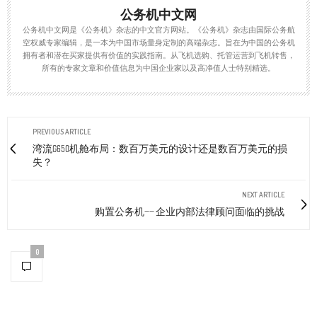
公务机中文网
公务机中文网是《公务机》杂志的中文官方网站。《公务机》杂志由国际公务航
空权威专家编辑，是一本为中国市场量身定制的高端杂志。旨在为中国的公务机
拥有者和潜在买家提供有价值的实践指南。从飞机选购、托管运营到飞机转售，
所有的专家文章和价值信息为中国企业家以及高净值人士特别精选。
PREVIOUS ARTICLE
湾流G650机舱布局：数百万美元的设计还是数百万美元的损
失？
NEXT ARTICLE
购置公务机—— 企业内部法律顾问面临的挑战
0