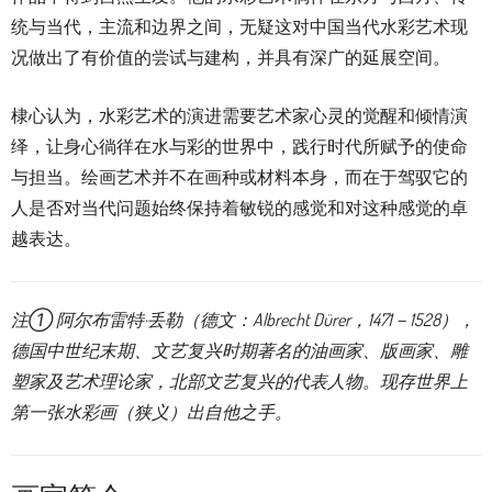
统与当代，主流和边界之间，无疑这对中国当代水彩艺术现
况做出了有价值的尝试与建构，并具有深广的延展空间。
棣心认为，水彩艺术的演进需要艺术家心灵的觉醒和倾情演
绎，让身心徜徉在水与彩的世界中，践行时代所赋予的使命
与担当。绘画艺术并不在画种或材料本身，而在于驾驭它的
人是否对当代问题始终保持着敏锐的感觉和对这种感觉的卓
越表达。
注① 阿尔布雷特·丢勒（德文：Albrecht Dürer，1471－1528），
德国中世纪末期、文艺复兴时期著名的油画家、版画家、雕
塑家及艺术理论家，北部文艺复兴的代表人物。现存世界上
第一张水彩画（狭义）出自他之手。