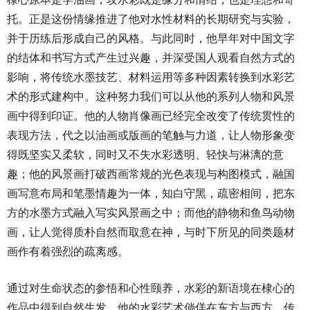
托。正是这份情缘推进了他对水性材料的长期研究与实验，
并于历练后形成自己的风格。与此同时，他早年对中国文字
的结体和书写方式产生过兴趣，并深受国人观看自然方式的
影响，将传统水墨技艺、材料运用等多种因素转换到水彩艺
术的形式建构中。这种努力我们可以从他的系列人物和风景
画中得到印证。他的人物肖像画已经完全改变了传统贯性的
表现方法，代之以油画或版画的笔触与力道，让人物形象变
得既坚实又柔软，同时又不失水彩透明、轻快与淋漓的意
趣；他的风景画打破西画常规的光色表现与构图模式，融国
画写意布局和笔墨情趣为一体，知白守黑，疏密相间，把东
方的水墨方式融入写实风景画之中；而他的静物和鱼鸟动物
画，让人觉得质朴自然而取意在神，与时下所见的同类题材
画作有着强烈的疏离感。
通过对生命状态的参悟和心性颐养，水彩的新语境在棣心的
作品中得到自然生发。他的水彩艺术倘佯在东方与西方、传