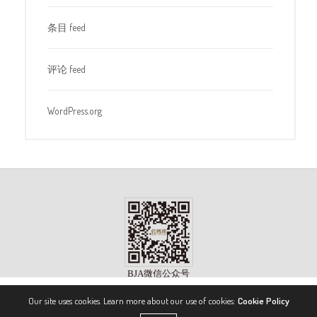
条目 feed
评论 feed
WordPress.org
Our site uses cookies. Learn more about our use of cookies:
Cookie Policy
版权所有 ©2023, 《公务机》杂志（BIZJET ADVISOR MAGAZINE）. 保留所有权利。