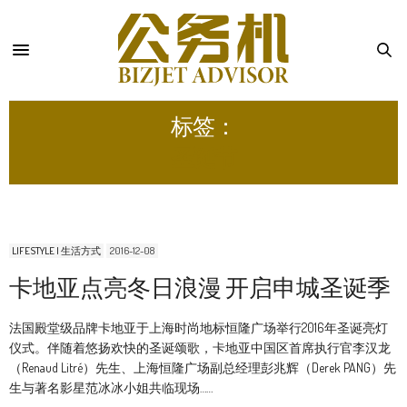
标签：
圣诞节
LIFESTYLE | 生活方式
2016-12-08
卡地亚点亮冬日浪漫 开启申城圣诞季
法国殿堂级品牌卡地亚于上海时尚地标恒隆广场举行2016年圣诞亮灯
仪式。伴随着悠扬欢快的圣诞颂歌，卡地亚中国区首席执行官李汉龙
（Renaud Litré）先生、上海恒隆广场副总经理彭兆辉（Derek PANG）先
生与著名影星范冰冰小姐共临现场……