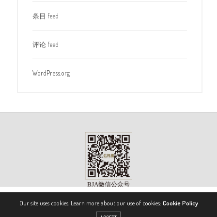
条目 feed
评论 feed
WordPress.org
Our site uses cookies. Learn more about our use of cookies:
Cookie Policy
版权所有 ©2023, 《公务机》杂志（BIZJET ADVISOR MAGAZINE）. 保留所有权利。