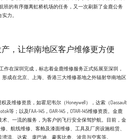
次航班的有序撤离虹桥机场的任务，又一次刷新了金鹿公务
合实力。
投产，让华南地区客户维修更方便
定检工作在深圳完成，标志着金鹿维修服务正式拓展至深圳，
，形成在北京、上海、香港三大维修基地之外辐射华南地区
维修资质，如霍尼韦尔（Honeywell），达索（Dassault
ototok等；以及FAA-145，GAR-145，OTAR-145维修资质。金鹿
技术、一流的服务，为客户的飞行安全保驾护航。目前，金
检修、航线维修、客舱及漆面维修、工具及厂房设施租赁、
盖湾流、达索、庞巴迪、豪客比奇、波音与空客等。