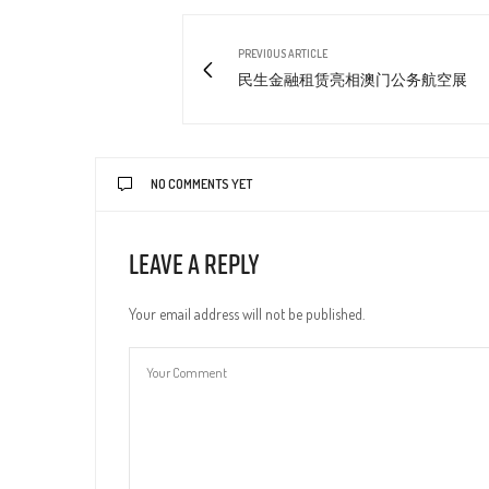
PREVIOUS ARTICLE
民生金融租赁亮相澳门公务航空展
NO COMMENTS YET
Leave a Reply
Your email address will not be published.