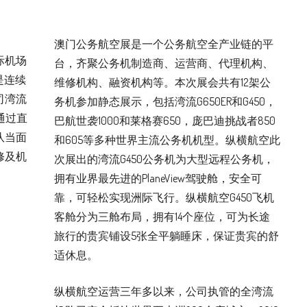
澳门公务航空展是一个公务航空全产业链的平
际机场
台，齐聚公务机制造商、运营商、代理机构、
是连续
维修机构、融资机构等。本次展会共有12架公
司湾流
务机参加静态展示，包括湾流G650ER和G450，
通过直
巴航世袭1000和莱格赛650，庞巴迪挑战者850
队当面
和605等多种世界主流公务机机型。纵横航空此
修及机
次展出的湾流G450公务机为大型远程公务机，
拥有业界最先进的PlaneView驾驶舱，安全可
靠，可轻松实现洲际飞行。纵横航空G450飞机
客舱分为三舱布局，拥有14个座位，可为长途
旅行的贵宾铺设5张全平躺睡床，保证贵宾的舒
适休息。
纵横航空运营三年多以来，公司执管的全湾流