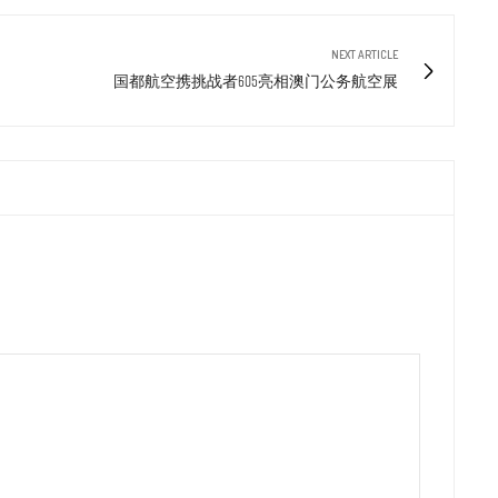
NEXT ARTICLE
国都航空携挑战者605亮相澳门公务航空展