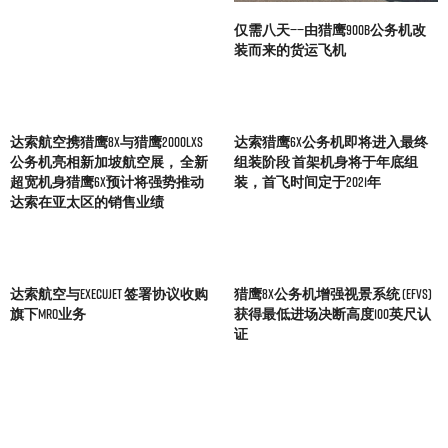
仅需八天——由猎鹰900B公务机改
装而来的货运飞机
达索航空携猎鹰8X与猎鹰2000LXS
达索猎鹰6X公务机即将进入最终
公务机亮相新加坡航空展， 全新
组装阶段 首架机身将于年底组
超宽机身猎鹰6X预计将强势推动
装，首飞时间定于2021年
达索在亚太区的销售业绩
达索航空与ExecuJet 签署协议收购
猎鹰8X公务机增强视景系统 (EFVS)
旗下MRO业务
获得最低进场决断高度100英尺认
证