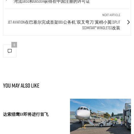
湾流G650和G650ER获得在中国注册的许可证
NEXT ARTICLE
Jet Aviation在巴塞尔完成首架BBJ公务机”双叉弯刀”翼梢小翼(Split
Scimitar™ Winglets)改装
0
You May Also Like
达索猎鹰6X即将进行首飞