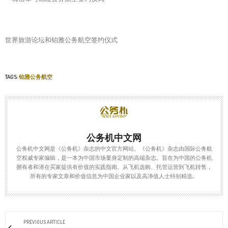
世界旅游论坛和铂雅公务航空签约仪式
TAGS:
铂雅公务航空
公务机中文网
公务机中文网是《公务机》杂志的中文官方网站。《公务机》杂志由国际公务航
空权威专家编辑，是一本为中国市场量身定制的高端杂志。旨在为中国的公务机
拥有者和潜在买家提供有价值的实践指南。从飞机选购、托管运营到飞机转售，
所有的专家文章和价值信息为中国企业家以及高净值人士特别精选。
PREVIOUS ARTICLE