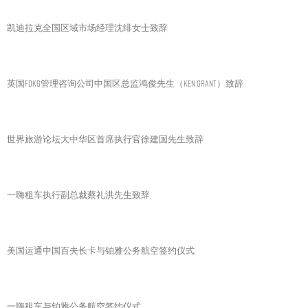
凯迪拉克全国区域市场经理沈绯女士致辞
英国FDKG管理咨询公司中国区总监鸿俊先生（Ken Grant）致辞
世界旅游论坛大中华区首席执行官徐建国先生致辞
一嗨租车执行副总裁蔡礼洪先生致辞
美国运通中国百夫长卡与铂雅公务航空签约仪式
一嗨租车与铂雅公务航空签约仪式