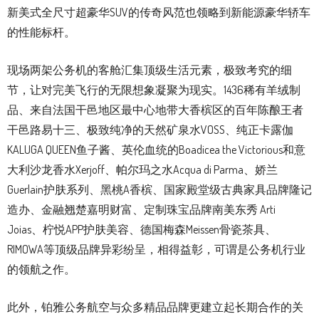
新美式全尺寸超豪华SUV的传奇风范也领略到新能源豪华轿车
的性能标杆。
现场两架公务机的客舱汇集顶级生活元素，极致考究的细
节，让对完美飞行的无限想象凝聚为现实。1436稀有羊绒制
品、来自法国干邑地区最中心地带大香槟区的百年陈酿王者
干邑路易十三、极致纯净的天然矿泉水VOSS、纯正卡露伽
KALUGA QUEEN鱼子酱、英伦血统的Boadicea the Victorious和意
大利沙龙香水Xerjoff、帕尔玛之水Acqua di Parma、娇兰
Guerlain护肤系列、黑桃A香槟、国家殿堂级古典家具品牌隆记
造办、金融翘楚嘉明财富、定制珠宝品牌南美东秀 Arti
Joias、柠悦APP护肤美容、德国梅森Meissen骨瓷茶具、
RIMOWA等顶级品牌异彩纷呈，相得益彰，可谓是公务机行业
的领航之作。
此外，铂雅公务航空与众多精品品牌更建立起长期合作的关