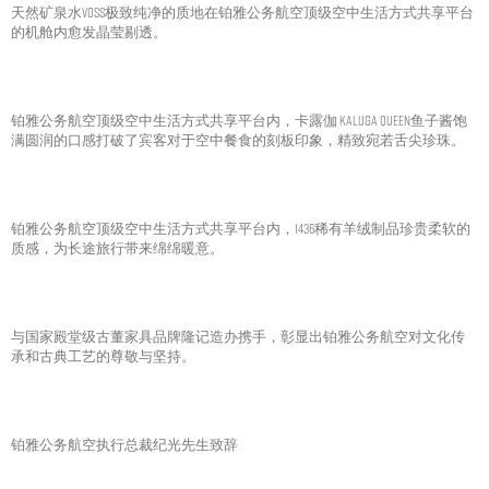
天然矿泉水Voss极致纯净的质地在铂雅公务航空顶级空中生活方式共享平台
的机舱内愈发晶莹剔透。
铂雅公务航空顶级空中生活方式共享平台内，卡露伽 KALUGA QUEEN鱼子酱饱
满圆润的口感打破了宾客对于空中餐食的刻板印象，精致宛若舌尖珍珠。
铂雅公务航空顶级空中生活方式共享平台内，1436稀有羊绒制品珍贵柔软的
质感，为长途旅行带来绵绵暖意。
与国家殿堂级古董家具品牌隆记造办携手，彰显出铂雅公务航空对文化传
承和古典工艺的尊敬与坚持。
铂雅公务航空执行总裁纪光先生致辞