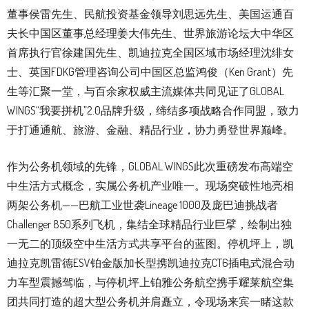
董事侯雷先生、民航投资基金领导刘思远先生、美国运通百
夫长中国区董事总经理姜大伟先生、世界旅游论坛大中华区
首席执行官徐建国先生、凯迪拉克全国区域市场经理沈绯女
士、英国FDKG管理咨询公司中国区总监鸿俊（Ken Grant）先
生等汇聚一堂，与百余家权威主流媒体共同见证了GLOBAL
WINGS“我要拼机”2.0品牌升级，缔结多项战略合作同盟，致力
于打通通航、旅游、金融、精品行业，协力勇登世界巅峰。
作为公务机领域的先锋，GLOBAL WINGS此次重磅发布高端空
中生活方式概念，实属公务机产业唯一。现场突破性地亮相
两架公务机——巴航工业世袭Lineage 1000及庞巴迪挑战者
Challenger 850系列飞机，集结全球精品行业巨擘，绘制出独
一无二的顶级空中生活方式共享平台的蓝图。停机坪上，凯
迪拉克凯雷德ESV铂金版加长型携凯迪拉克CT6插电式混合动
力车型震撼驾临，与停机坪上铂雅公务航空携手耀莱航空集
团共同打造的超大型公务机并肩矗立，令现场来宾一睹这款