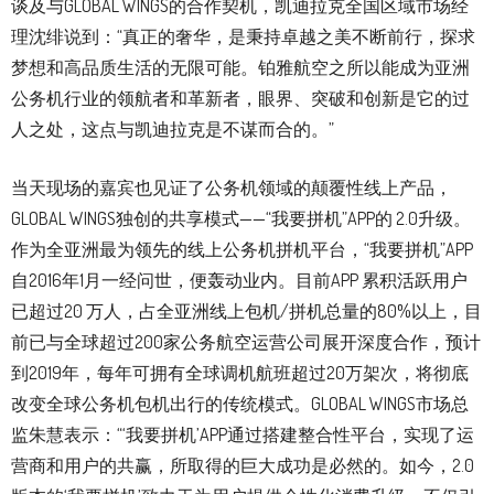
谈及与GLOBAL WINGS的合作契机，凯迪拉克全国区域市场经
理沈绯说到：“真正的奢华，是秉持卓越之美不断前行，探求
梦想和高品质生活的无限可能。铂雅航空之所以能成为亚洲
公务机行业的领航者和革新者，眼界、突破和创新是它的过
人之处，这点与凯迪拉克是不谋而合的。”
当天现场的嘉宾也见证了公务机领域的颠覆性线上产品，
GLOBAL WINGS独创的共享模式——“我要拼机”APP的 2.0升级。
作为全亚洲最为领先的线上公务机拼机平台，“我要拼机”APP
自2016年1月一经问世，便轰动业内。目前APP 累积活跃用户
已超过20 万人，占全亚洲线上包机/拼机总量的80%以上，目
前已与全球超过200家公务航空运营公司展开深度合作，预计
到2019年，每年可拥有全球调机航班超过20万架次，将彻底
改变全球公务机包机出行的传统模式。GLOBAL WINGS市场总
监朱慧表示：“‘我要拼机’APP通过搭建整合性平台，实现了运
营商和用户的共赢，所取得的巨大成功是必然的。如今，2.0