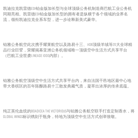
凯迪拉克凯雷德ESV铂金版加长型与全球顶级公务机制造商巴航工业公务机
同期亮相。凯雷德ESV铂金版加长型的拥有者是纵横于各个领域的业界名
流，领衔凯迪拉克全系车型，进一步诠释新美式豪华。
铂雅公务航空此次携手耀莱航空以及路易十三、1436顶级羊绒等20大全球精
品行业巨擘，荣耀揭幕亚洲公务机领域唯一顶级空中生活方式共享平台
（巴航工业世袭Lineage 1000内部）。
铂雅公务航空顶级空中生活方式共享平台内，来自法国干邑地区最中心地
带大香槟区的百年陈酿路易十三散发典藏气质，凝萃出浓厚的传承底蕴。
纯正英伦血统的Boadicea the Victorious与铂雅公务航空联手打造定制香水，将
GLOBAL WINGS标识镌刻于瓶身，特地为顶级空中生活方式创举致敬。