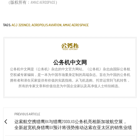
（版权所有：AMAC Aerospace）
TAGS:
ACJ 320NEO
,
ACROPOLIS AVIATION
,
AMAC AEROSPACE
公务机中文网
公务机中文网是《公务机》杂志的中文官方网站。《公务机》杂志由国际公务航
空权威专家编辑，是一本为中国市场量身定制的高端杂志。旨在为中国的公务机
拥有者和潜在买家提供有价值的实践指南。从飞机选购、托管运营到飞机转售，
所有的专家文章和价值信息为中国企业家以及高净值人士特别精选。
PREVIOUS ARTICLE
达索航空携猎鹰8X与猎鹰2000LXS公务机亮相新加坡航空展，
全新超宽机身猎鹰6X预计将强势推动达索在亚太区的销售业绩