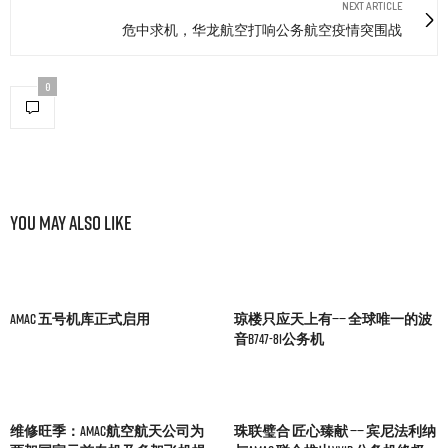
NEXT ARTICLE
危中求机，华龙航空打响公务航空疫情突围战
0
You May Also Like
AMAC 五号机库正式启用
琼楼只应天上有—— 全球唯一的波
音B747-8i公务机
维修旺季：AMAC航空航天公司为
珠联璧合 匠心臻献 —— 宾尼法利纳