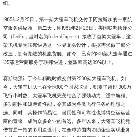
织。
1985年2月25日，第一架大篷车飞机交付于阿拉斯加的一家航
空服务供应商。第二天，即1985年2月26日，美国联邦快递公
司（FedEx，当时名为Federal Express）接收了首架大篷车，这
架飞机专为联邦快递这一业界龙头设计，根据需求做了部分
改造，拥有宽敞的机腹货舱。如今，已有约240架大篷车通过
135部运营商服务于联邦快递，签派率高达99%以上。
赛斯纳预计于今年稍晚时候交付第2500架大篷车飞机。如
今，大篷车机队已在全球100个国家取证，积累了超过1300万
飞行小时数。大篷车飞机完美结合了强劲动力、适中航程、
多功能性和短跑道性能，令其成为各类飞行任务的理想之
选。同时，其操作简易性、耐用性和可靠性也博得空运运营
商的青睐，成为众多企业的首选。多年以来，大篷车飞机凭
借首屈一指的多用途设计，在全球范围内协助企业实现业务