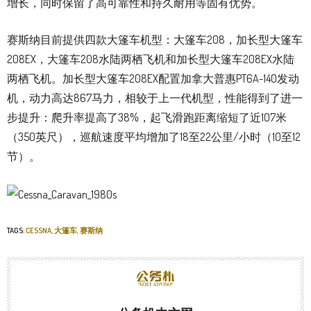
增长，同时保留了高可靠性和持久耐用等固有优势。
赛斯纳目前提供四款大篷车机型：大篷车208，加长型大篷车
208EX，大篷车208水陆两栖飞机和加长型大篷车208EX水陆
两栖飞机。加长型大篷车208EX配置加拿大普惠PT6A-140发动
机，动力高达867马力，相较于上一代机型，性能得到了进一
步提升：爬升率提高了38%，起飞滑跑距离缩短了近107米
（350英尺），巡航速度平均增加了18至22公里/小时（10至12
节）。
TAGS:
CESSNA
,
大篷车
,
赛斯纳