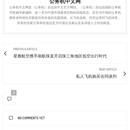
公务机中文网
公务机中文网是《公务机》杂志的中文官方网站。《公务机》杂志由国际公务航
空权威专家编辑，是一本为中国市场量身定制的高端杂志。旨在为中国的公务机
拥有者和潜在买家提供有价值的实践指南。从飞机选购、托管运营到飞机转售，
所有的专家文章和价值信息为中国企业家以及高净值人士特别精选。
PREVIOUS ARTICLE
星雅航空携手南航珠直开启珠三角地区低空出行时代
NEXT ARTICLE
私人飞机购买合同谈判
0
NO COMMENTS YET