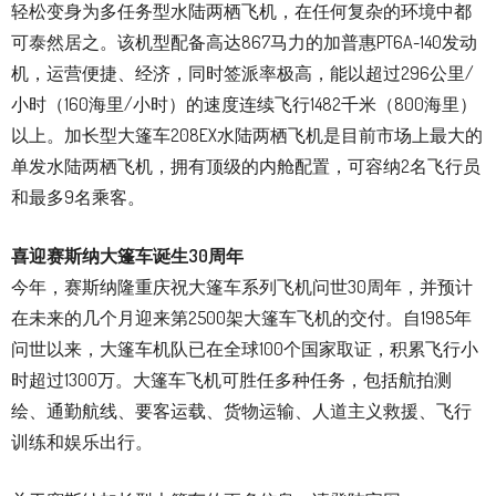
轻松变身为多任务型水陆两栖飞机，在任何复杂的环境中都
可泰然居之。该机型配备高达867马力的加普惠PT6A-140发动
机，运营便捷、经济，同时签派率极高，能以超过296公里/
小时（160海里/小时）的速度连续飞行1482千米（800海里）
以上。加长型大篷车208EX水陆两栖飞机是目前市场上最大的
单发水陆两栖飞机，拥有顶级的内舱配置，可容纳2名飞行员
和最多9名乘客。
喜迎赛斯纳大篷车诞生30周年
今年，赛斯纳隆重庆祝大篷车系列飞机问世30周年，并预计
在未来的几个月迎来第2500架大篷车飞机的交付。自1985年
问世以来，大篷车机队已在全球100个国家取证，积累飞行小
时超过1300万。大篷车飞机可胜任多种任务，包括航拍测
绘、通勤航线、要客运载、货物运输、人道主义救援、飞行
训练和娱乐出行。