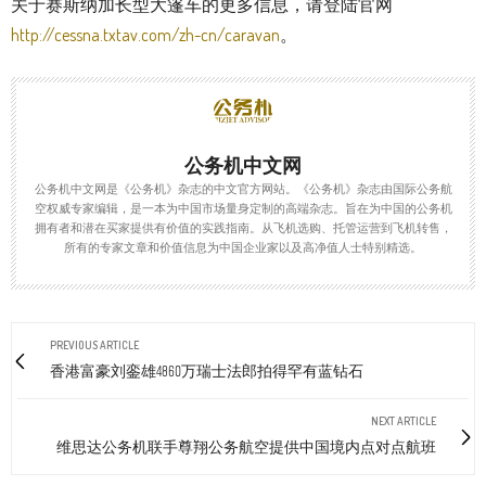
关于赛斯纳加长型大篷车的更多信息，请登陆官网
http://cessna.txtav.com/zh-cn/caravan
。
公务机中文网
公务机中文网是《公务机》杂志的中文官方网站。《公务机》杂志由国际公务航
空权威专家编辑，是一本为中国市场量身定制的高端杂志。旨在为中国的公务机
拥有者和潜在买家提供有价值的实践指南。从飞机选购、托管运营到飞机转售，
所有的专家文章和价值信息为中国企业家以及高净值人士特别精选。
PREVIOUS ARTICLE
香港富豪刘銮雄4860万瑞士法郎拍得罕有蓝钻石
NEXT ARTICLE
维思达公务机联手尊翔公务航空提供中国境内点对点航班