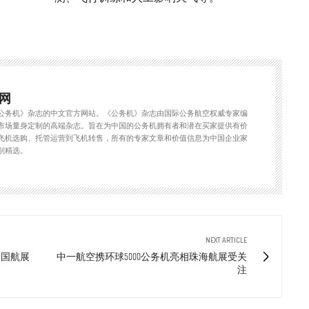
网
公务机》杂志的中文官方网站。《公务机》杂志由国际公务航空权威专家编
市场量身定制的高端杂志。旨在为中国的公务机拥有者和潜在买家提供有价
飞机选购、托管运营到飞机转售，所有的专家文章和价值信息为中国企业家
别精选。
NEXT ARTICLE
中国航展
中一航空携环球5000公务机亮相珠海航展受关
注