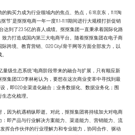
买力成为行业领域内的焦点、热点，6.18京东，11.11淘
酷抠节”是抠抠电商一年一度11.1-11.11期间进行大规模打折促销
易平台达到了23.5亿的喜人成绩。抠抠集团一直秉承着国际化路
，致力打造成国内第三大电商平台。随着抠抠集团在电子商
跨境、教育营销、O2O City(骨干网等方面全部发力，以
成。
万亿量级生态系统”电商阶段带来的融合与扩展，只有顺应新
抠集团CEO李林彬认为，要想在这次商业变革中寻找到最
建设，即O2O全渠道化融合；业务数据化、数据业务化；围
行生态化梳理。
对，因为机遇稍纵即逝。对此，抠抠集团将持续加大对电商
力：即产品与行业解决方案能力、渠道能力、营销能力、流
分发挥合作伙伴的行业理解力和专业能力，协同合作、驱动