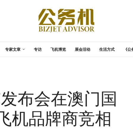
专家文章
专访
飞机博览
展会活动
生活方式
《公
”发布会在澳门国
引飞机品牌商竞相