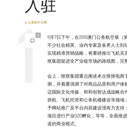
入驻
by
公务机中文网
0
11月7日下午，在2015澳门公务航空展
不少社会精英、业内专家及各界人士到场参观。
实现精准营销战略，将重磅推出飞机买卖
抠集团挺进全产业链市场的路线图，完
会上，抠抠集团重点阐述本次抠抠电商“酷抠节
测，并着重强调了对商品品质和用户体
迈国际文化传媒、和和创智达成战略合
拼机、飞机托管和公务机楼建设等领域
予网站推广及平台内容建设强有力支持
项目进行产业O2O孵化，等等，全面推
道的商业模式。