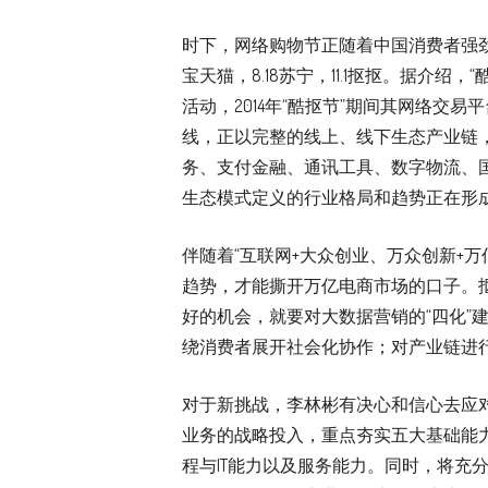
时下，网络购物节正随着中国消费者强劲的购
宝天猫，8.18苏宁，11.1抠抠。据介绍，“
活动，2014年“酷抠节”期间其网络交
线，正以完整的线上、线下生态产业链
务、支付金融、通讯工具、数字物流、国际
生态模式定义的行业格局和趋势正在形
伴随着“互联网+大众创业、万众创新+
趋势，才能撕开万亿电商市场的口子。抠
好的机会，就要对大数据营销的“四化”
绕消费者展开社会化协作；对产业链进
对于新挑战，李林彬有决心和信心去应
业务的战略投入，重点夯实五大基础能
程与IT能力以及服务能力。同时，将充