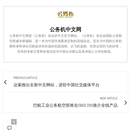
公务机中文网
公务机中文网是《公务机》杂志的中文官方网站。《公务机》杂志由国际公务航
空权威专家编辑，是一本为中国市场量身定制的高端杂志。旨在为中国的公务机
拥有者和潜在买家提供有价值的实践指南。从飞机选购、托管运营到飞机转售，
所有的专家文章和价值信息为中国企业家以及高净值人士特别精选。
PREVIOUS ARTICLE
达索推出全新中文网站，进驻中国社交媒体平台
NEXT ARTICLE
巴航工业公务航空部将在EBACE 2015推介全线产品
0