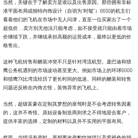
当然，关键在于了解卖方是谁以及出售原因。那些拥有非标
准平面布局或独特内饰设计（自诩为“时髦”）G650的机主们
看着他们的飞机在市场中无人问津，直至一位买家出了一个
超低价……卖方别无他法只能考虑，如不接受就只能由着市场
价继续下跌，并继续承担高额的运营成本，最终以更低的价
格售出。
这种飞机转售和舾装冲突不只是针对湾流机型。庞巴迪和猎
鹰公务机遇到的市场波动甚至更大。例如市场上的环球6000
和猎鹰7X比湾流经历了更长时间的低迷。同样的舾装和转售
问题还反映在内饰古怪，装饰异常的飞机上。
当然，超级富豪在定制其梦想的座驾时是不会考虑转售因素
的，这并不奇怪。原始设备制造商则求之不得地迎合客户，
提供丰富的选择，定制的材料以及并不实用的平面布局。
然而，当情况有变时，再想要改变豹纹地毯以及紫褐色的胡