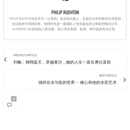
PHILIP RUSHTON
PHILIP RUSHTON先生作为《公务机》杂志的出版人，在超过40年的航空生涯里担
任过各种不同的职务。他同时也是一家国际上负有盛名的公务航空顾问公司-
AVIATRADE INC的创始人和总裁，该公司在美国、欧洲、和中国设有办公室。
PREVIOUS ARTICLE
刘畅：翱翔蓝天，穿越黄沙，她的人生一直在勇往直前
NEXT ARTICLE
徜徉在水与彩的世界 —— 棣心和他的水彩艺术
0