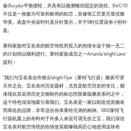
备Glucydur平衡摆轮，并具有以微测螺丝固定的游丝。BWC/01
不仅是一枚极为可靠和耐用的机芯，其修饰工艺更尽显优雅
华美。表盘中央设时针及分针显示，并于9时位置设有小秒针
盘。
莱特家族对宝名表的航空传统所投入的热情令这个独一无二
的计划得以顺利进行。莱特家族成员之一Amanda Wright Lane
提到：
“我们与宝名表合作推出Wright Flyer（莱特飞行器）腕表可谓
天作之合。宝名表对历史题材，尤其是航空历史的专注，都
体现在其采用历史文物制作的标志性限量版腕表系列之中，
这个特色深深地吸引着我们。宝名表是一家以制造优质腕表
而闻名的品牌，非常适合传承莱特兄弟的精神。1903莱特飞
行器机翼上的布料对于许多人来说可谓无价之宝，我们深信
宝名表对航空传统的热情使其能够独具匠心地使用这块布