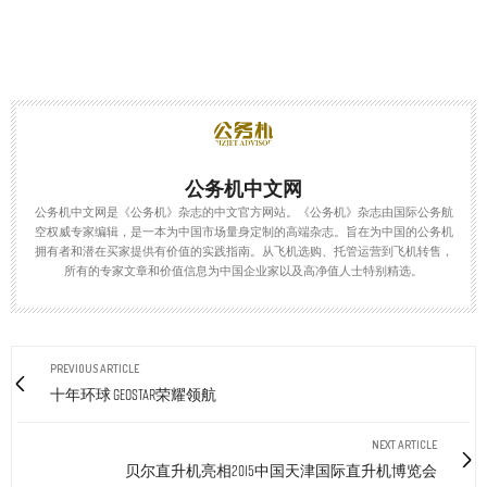
公务机中文网
公务机中文网是《公务机》杂志的中文官方网站。《公务机》杂志由国际公务航
空权威专家编辑，是一本为中国市场量身定制的高端杂志。旨在为中国的公务机
拥有者和潜在买家提供有价值的实践指南。从飞机选购、托管运营到飞机转售，
所有的专家文章和价值信息为中国企业家以及高净值人士特别精选。
PREVIOUS ARTICLE
十年环球 GEOSTAR荣耀领航
NEXT ARTICLE
贝尔直升机亮相2015中国天津国际直升机博览会