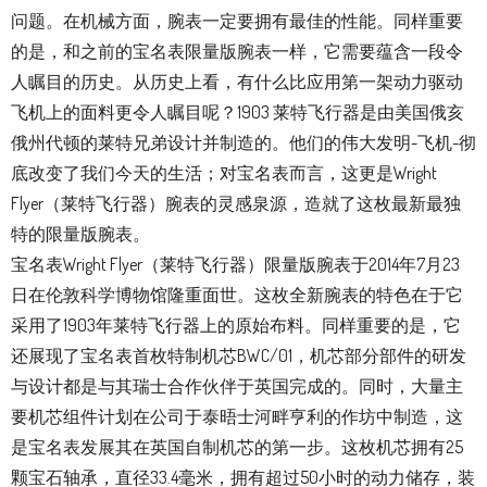
问题。在机械方面，腕表一定要拥有最佳的性能。同样重要
的是，和之前的宝名表限量版腕表一样，它需要蕴含一段令
人瞩目的历史。从历史上看，有什么比应用第一架动力驱动
飞机上的面料更令人瞩目呢？1903 莱特飞行器是由美国俄亥
俄州代顿的莱特兄弟设计并制造的。他们的伟大发明-飞机-彻
底改变了我们今天的生活；对宝名表而言，这更是Wright
Flyer（莱特飞行器）腕表的灵感泉源，造就了这枚最新最独
特的限量版腕表。
宝名表Wright Flyer（莱特飞行器）限量版腕表于2014年7月23
日在伦敦科学博物馆隆重面世。这枚全新腕表的特色在于它
采用了1903年莱特飞行器上的原始布料。同样重要的是，它
还展现了宝名表首枚特制机芯BWC/01，机芯部分部件的研发
与设计都是与其瑞士合作伙伴于英国完成的。同时，大量主
要机芯组件计划在公司于泰晤士河畔亨利的作坊中制造，这
是宝名表发展其在英国自制机芯的第一步。这枚机芯拥有25
颗宝石轴承，直径33.4毫米，拥有超过50小时的动力储存，装