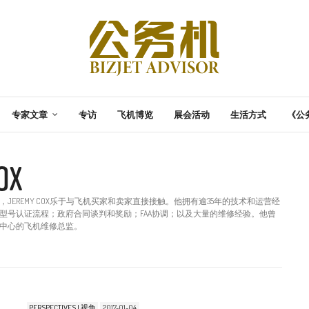
专家文章
专访
飞机博览
展会活动
生活方式
《公
OX
总裁，JEREMY COX乐于与飞机买家和卖家直接接触。他拥有逾35年的技术和运营经
型号认证流程；政府合同谈判和奖励；FAA协调；以及大量的维修经验。他曾
中心的飞机维修总监。
PERSPECTIVES | 视角
2017-01-04