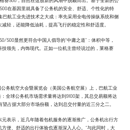
莱格赛500，自然在这股新的风潮中脱颖而出。基于全新的公
赛500在基因里就具备了公务机的安全、舒适、个性化的特
谓集巴航工业先进技术之大成：率先采用全电传操纵系统和侧
大减轻，还能降低油耗，提高飞行的稳定性和舒适度。
0/500显然更符合中国人倡导的“中庸之道”：体积中等，
科技领先，内饰现代。正如一位机主曾经说过的，莱格赛
美国公务航空大会暨展览会（美国公务航空展）上，巴航工业
告：全球公务机市场需求量将达到9100架，其总交易额将达
列有望占据大部分市场份额，达到总交付量的近三分之二。
东元表示，近几年随着包机服务的逐渐推广，公务机出行方
机方便、舒适的出行体验也逐渐深入人心。“与此同时，大