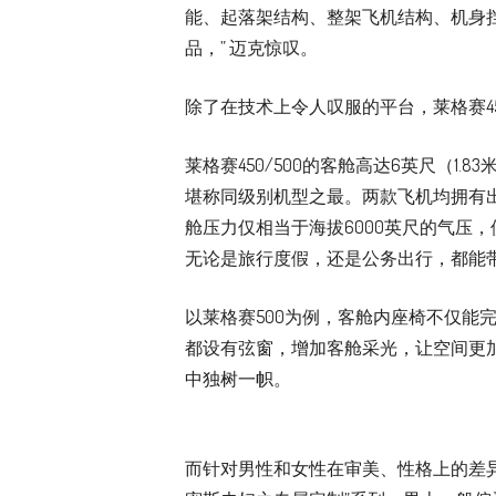
能、起落架结构、整架飞机结构、机身
品，” 迈克惊叹。
除了在技术上令人叹服的平台，莱格赛45
莱格赛450/500的客舱高达6英尺（1
堪称同级别机型之最。两款飞机均拥有出
舱压力仅相当于海拔6000英尺的气压
无论是旅行度假，还是公务出行，都能
以莱格赛500为例，客舱内座椅不仅能
都设有弦窗，增加客舱采光，让空间更
中独树一帜。
而针对男性和女性在审美、性格上的差异