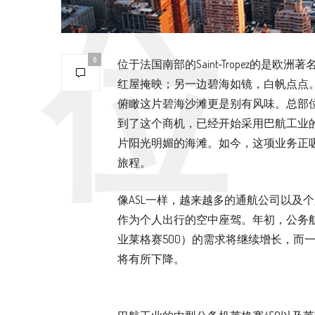
0
位于法国南部的Saint-Tropez的
红屋掩映；另一边碧海如镜，白帆点点
俯瞰这片碧海沙滩更是别有风味。总部位于比利时布
到了这个商机，已经开始采用巴航工业的
片阳光明媚的海滩。如今，这项业务正
旅程。
像ASL一样，越来越多的通航公司以及
作为个人出行的空中座驾。年初，公务航空
业莱格赛500）的需求将继续增长，而一
将有所下降。