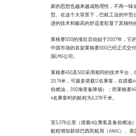
家的思想也越来越成熟理性，不再一味
型。在这个大背景下，巴航工业的中型公
进的技术和极高的舒适度彰显了其独特的
莱格赛500的项目启动始于2007年，
中国市场的首架莱格赛500已经正式交
国LMG公司。
莱格赛450及500采用相同的技术平台
20.74米，可最多搭载12名乘客，在搭载4
份燃油，200海里备降场）；而莱格赛45
4名乘客时的航程为5,378千米。
至5,378公里（搭载4位乘客及备份燃油
航程增加获得巴西民航局（ANAC）、美