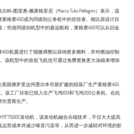
奥•佩莱格里尼（Marco Tulio Pellegrini）表示，该
莱格赛450成为同级别公务机中的佼佼者。相比原设计目
；凭借同级别机型中的最远航程，莱格赛450可以从旧金
450机翼进行了细微调整以容纳更多燃料，并对燃油控制
新。该机型中的首批飞机也可通过免费更换更大油箱来增加
始在美国佛罗里达州墨尔本市新扩建的组装厂生产莱格赛450
。该工厂目前已投入生产飞鸿100和飞鸿300公务机。在此
斯坎普斯生产。
型HTF7500E发动机，该发动机融合尖端技术，不仅大大提高
低运营成本并减少噪音污染等，从而进一步减轻对环境的影