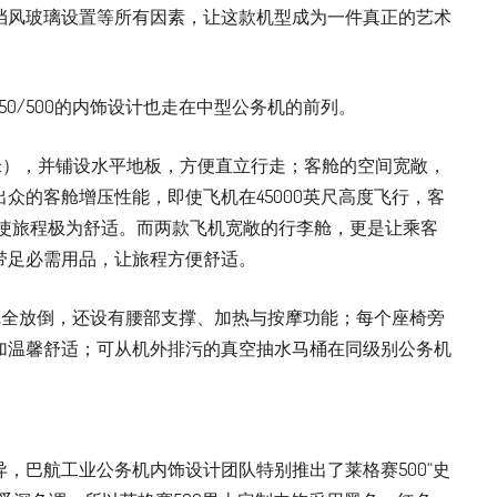
挡风玻璃设置等所有因素，让这款机型成为一件真正的艺术
0/500的内饰设计也走在中型公务机的前列。
.83米），并铺设水平地板，方便直立行走；客舱的空间宽敞，
众的客舱增压性能，即使飞机在45000英尺高度飞行，客
，使旅程极为舒适。而两款飞机宽敞的行李舱，更是让乘客
带足必需用品，让旅程方便舒适。
完全放倒，还设有腰部支撑、加热与按摩功能；每个座椅旁
加温馨舒适；可从机外排污的真空抽水马桶在同级别公务机
，巴航工业公务机内饰设计团队特别推出了莱格赛500“史