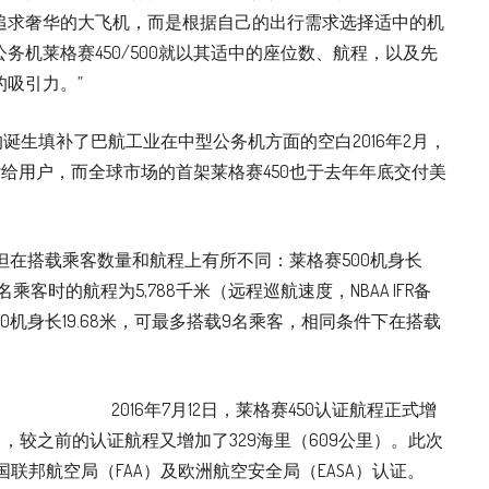
追求奢华的大飞机，而是根据自己的出行需求选择适中的机
务机莱格赛450/500就以其适中的座位数、航程，以及先
吸引力。”
它的诞生填补了巴航工业在中型公务机方面的空白2016年2月，
付给用户，而全球市场的首架莱格赛450也于去年年底交付美
，但在搭载乘客数量和航程上有所不同：莱格赛500机身长
名乘客时的航程为5,788千米（远程巡航速度，NBAA IFR备
0机身长19.68米，可最多搭载9名乘客，相同条件下在搭载
2016年7月12日，莱格赛450认证航程正式增
），较之前的认证航程又增加了329海里（609公里）。此次
国联邦航空局（FAA）及欧洲航空安全局（EASA）认证。