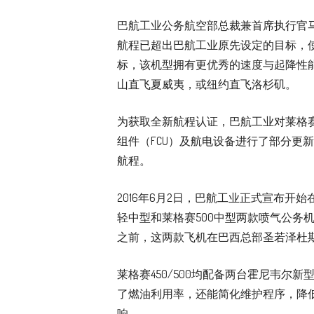
巴航工业公务航空部总裁兼首席执行官马尔科•图里
航程已超出巴航工业原先设定的目标，使
标，该机型拥有更优秀的速度与起降性能
山直飞夏威夷，或纽约直飞洛杉矶。
为获取全新航程认证，巴航工业对莱格赛
组件（FCU）及航电设备进行了部分更
航程。
2016年6月2日，巴航工业正式宣布开
轻中型和莱格赛500中型两款喷气公务机
之前，这两款飞机在巴西总部圣若泽杜
莱格赛450/500均配备两台霍尼韦尔新
了燃油利用率，还能简化维护程序，降
响。