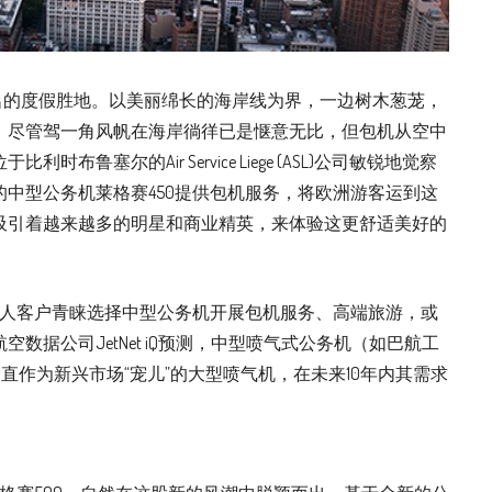
是欧洲著名的度假胜地。以美丽绵长的海岸线为界，一边树木葱茏，
。尽管驾一角风帆在海岸徜徉已是惬意无比，但包机从空中
鲁塞尔的Air Service Liege (ASL)公司敏锐地觉察
中型公务机莱格赛450提供包机服务，将欧洲游客运到这
吸引着越来越多的明星和商业精英，来体验这更舒适美好的
个人客户青睐选择中型公务机开展包机服务、高端旅游，或
数据公司JetNet iQ预测，中型喷气式公务机（如巴航工
直作为新兴市场“宠儿”的大型喷气机，在未来10年内其需求