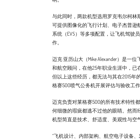
与此同时，两款机型选用罗克韦尔柯林斯公司新
可提供图像化的飞行计划、电子杰普逊
系统（EVS）等多项配置，让飞机驾驶员
作。
迈克·亚历山大（Mike Alexander）是一
和航空顾问，在他25年职业生涯中，已
但以上这些经历，都无法与其在2015
格赛500喷气公务机开展评估与验收工
迈克负责对莱格赛500的所有技术特性
何细微的瑕疵都逃不过他的眼睛。然而经
机型简直是技术、舒适度、美观性与空
“飞机设计、内部架构、航空电子设备