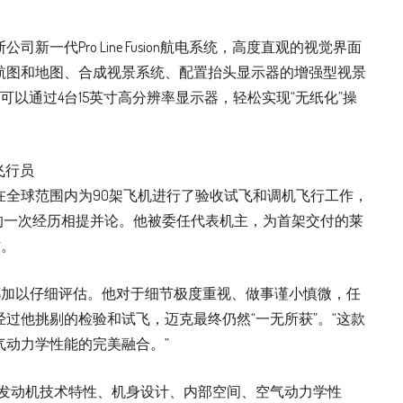
一代Pro Line Fusion航电系统，高度直观的视觉界面
航图和地图、合成视景系统、配置抬头显示器的增强型视景
可以通过4台15英寸高分辨率显示器，轻松实现“无纸化”操
位飞行员
在全球范围内为90架飞机进行了验收试飞和调机飞行工作，
年的一次经历相提并论。他被委任代表机主，为首架交付的莱
作。
都加以仔细评估。他对于细节极度重视、做事谨小慎微，任
过他挑剔的检验和试飞，迈克最终仍然“一无所获”。“这款
气动力学性能的完美融合。”
、发动机技术特性、机身设计、内部空间、空气动力学性