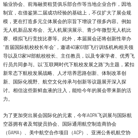
输业协会、前海融资租赁俱乐部合作等当地企业合作，因地
制宜，在借鉴第二届成功经验的基础上，不仅扩大了展会规
模，更在打造多元立体展会的宗旨下增设了很多内容。例如
无人机新品发布会、无人机展演展示、青少年微型无人机比
赛、模拟飞行竞技比赛等。此外，本届展会还将创新性举办
“首届国际航校校长年会”，邀请40家61部飞行训练机构相关领
导以及13家141部航校校长、主任教员，以及专家学者、优秀飞
行员共同参与。以“互联网时代下航校发展之路”为主题，紧扣
新常态下航校发展战略、人才培养思路创新、体制改革创
新、国际化视野、航空文化传承与创新等议题展开深入探
讨。相信这些新鲜血液的注入，能给今年的展会带来新的活
力。
为了更加突出展会国际化的元素，今年AOPA飞训展与国际航
空器拥有者及驾驶员协会、国际通用航空制造商协会
（GAMA）、美中航空合作项目（ACP）、亚洲公务机航空协