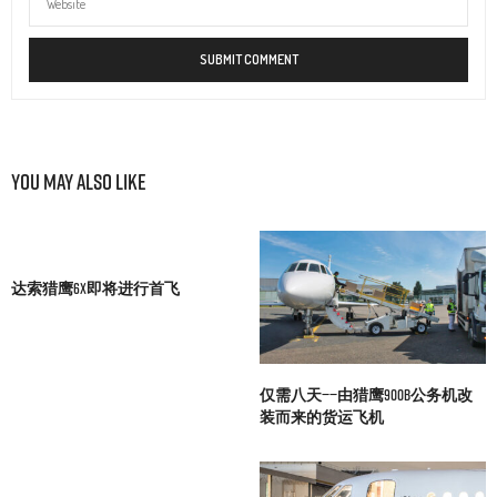
You May Also Like
达索猎鹰6X即将进行首飞
仅需八天——由猎鹰900B公务机改
装而来的货运飞机