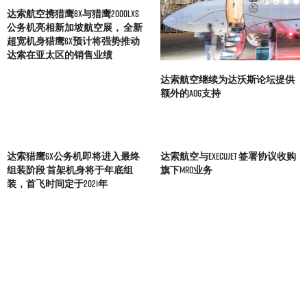
达索航空携猎鹰8X与猎鹰2000LXS
公务机亮相新加坡航空展， 全新
超宽机身猎鹰6X预计将强势推动
达索在亚太区的销售业绩
达索航空继续为达沃斯论坛提供
额外的AOG支持
达索猎鹰6X公务机即将进入最终
达索航空与ExecuJet 签署协议收购
组装阶段 首架机身将于年底组
旗下MRO业务
装，首飞时间定于2021年