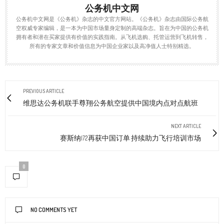
公务机中文网
公务机中文网是《公务机》杂志的中文官方网站。《公务机》杂志由国际公务航
空权威专家编辑，是一本为中国市场量身定制的高端杂志。旨在为中国的公务机
拥有者和潜在买家提供有价值的实践指南。从飞机选购、托管运营到飞机转售，
所有的专家文章和价值信息为中国企业家以及高净值人士特别精选。
PREVIOUS ARTICLE
维思达公务机联手尊翔公务航空提供中国境内点对点航班
NEXT ARTICLE
赛斯纳172再获中国订单 持续助力飞行培训市场
0
NO COMMENTS YET