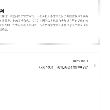
网
公务机》杂志的中文官方网站。《公务机》杂志由国际公务航空权威专家编
市场量身定制的高端杂志。旨在为中国的公务机拥有者和潜在买家提供有价
飞机选购、托管运营到飞机转售，所有的专家文章和价值信息为中国企业家
别精选。
NEXT ARTICLE
AMAC ACJ319——美轮美奂的空中行宫