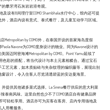
产的攀牙湾石灰岩岩溶奇观。
设有8间理疗室COMO Shambhala水疗中心，馆内还可提
此外，酒店内设有意式、泰式餐厅，及儿童互动学习区域。
店Metropolitan by COMO外，在泰国开设的首家海岛度假
a Navone为COMO度身设计的物业。同为Navone设计的
海滩Metropolitan by COMO。Point Yamu延续了
运用色彩的搭配，将当代设计与本土元素相糅合。通过宝石
手工艺元素，如木质贴砖与夹杂纹理的编织藤等，展现出别
地窗设计，令入住客人尽览清透碧蓝的安达曼海景。
提供其他诸多菜式选择。La Sirena餐厅供应的意大利菜
的辛辣泰南风味。这里自然也少不了COMO酒店自有健康品牌
tral Bar即可轻松享用。酒店亦可为宾客在客房、店内专用场地及
私人用餐服务。