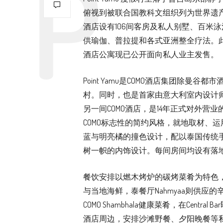
俯视到被联合国教科文组织列为世界遗
酒店设有106间客房及私人别墅、百米泳池及
供瑜伽、普拉提和各式亚洲整全疗法。
酒店公寓现已公开面向私人业主发售。
Point Yamu是COMO酒店集团除曼谷都市酒
村。同时，也是首家由意大利室内设计师Paol
另一间COMO酒店，是14年正式对外营业的美国迈阿密
COMO标志性的简约风格，就地取材、
蓝与明亮橘的撞色设计，配以泰国传统
树一帜的内饰设计。每间房间均设有落
餐饮安排以燃木烤炉的碳烤菜肴为特色，并
与当地海鲜，泰餐厅Nahmyaa则供应
COMO Shambhala健康菜肴，在Cen
酒店周边，安排沙滩野餐、夕阳晚餐等