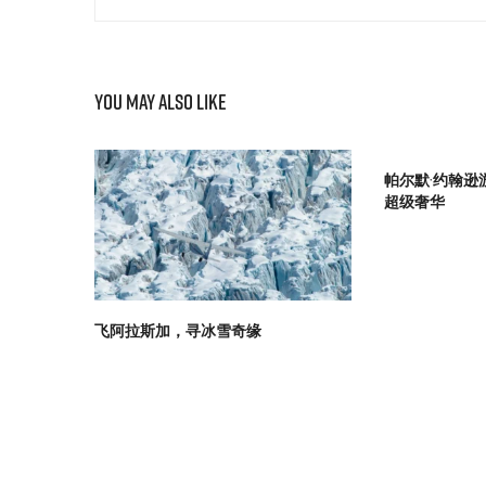
You May Also Like
帕尔默·约翰逊游
超级奢华
飞阿拉斯加，寻冰雪奇缘