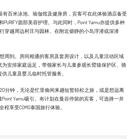
水疗中心内设有百米泳池、瑜伽馆及健身房，宾客可在此体验酒店备受
sage和PURIFY面部美容护理。与此同时，Point Yamu亦提供多种
骑行穿越周边村庄与园林、在附近僻静的小岛浮潜或深潜
的宾客设想周到。房间相通的客房及套房设计，以及儿童活动区域
代为安排家庭远足，带领家长与儿童参观长臂猿保护区、骑
提供儿童及婴儿临时托管服务。
u只需20分钟，无论是忙里偷闲来趟短暂轻松之旅，或是想远离
oint Yamu吸引。有计划在曼谷停留的宾客，可选择一并
O酒店，全程享受COMO泰国旅行体验。