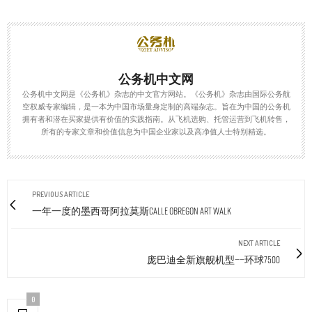
公务机中文网
公务机中文网是《公务机》杂志的中文官方网站。《公务机》杂志由国际公务航
空权威专家编辑，是一本为中国市场量身定制的高端杂志。旨在为中国的公务机
拥有者和潜在买家提供有价值的实践指南。从飞机选购、托管运营到飞机转售，
所有的专家文章和价值信息为中国企业家以及高净值人士特别精选。
PREVIOUS ARTICLE
一年一度的墨西哥阿拉莫斯CALLE OBREGON ART WALK
NEXT ARTICLE
庞巴迪全新旗舰机型——环球7500
0