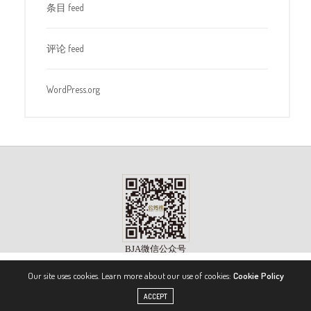
条目 feed
评论 feed
WordPress.org
Our site uses cookies. Learn more about our use of cookies:
Cookie Policy
版权所有 ©2023, 《公务机》杂志（BIZJET ADVISOR MAGAZINE）. 保留所有权利。
ACCEPT