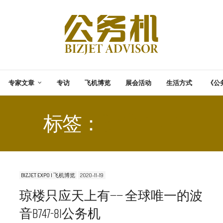
专家文章
专访
飞机博览
展会活动
生活方式
《公
标签：
波音B747-8I
BIZJET EXPO | 飞机博览
2020-11-19
琼楼只应天上有—— 全球唯一的波
音B747-8i公务机