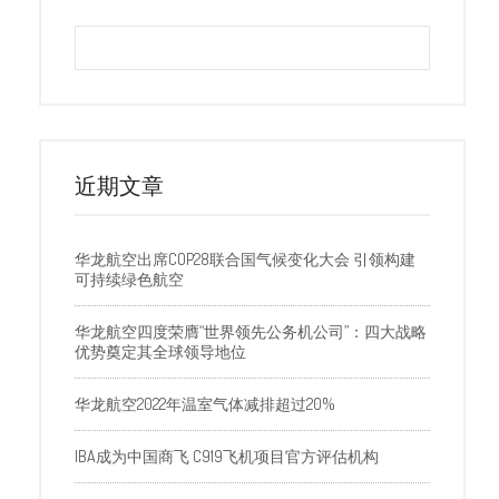
近期文章
华龙航空出席COP28联合国气候变化大会 引领构建
可持续绿色航空
华龙航空四度荣膺“世界领先公务机公司”：四大战略
优势奠定其全球领导地位
华龙航空2022年温室气体减排超过20%
IBA成为中国商飞 C919飞机项目官方评估机构