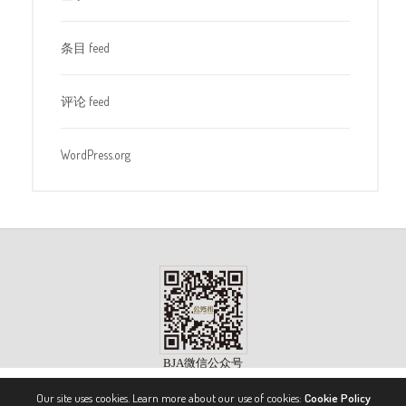
条目 feed
评论 feed
WordPress.org
Our site uses cookies. Learn more about our use of cookies:
Cookie Policy
版权所有 ©2023, 《公务机》杂志（BIZJET ADVISOR MAGAZINE）. 保留所有权利。