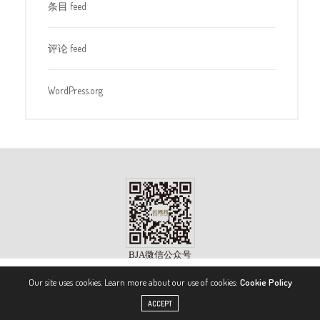
条目 feed
评论 feed
WordPress.org
Our site uses cookies. Learn more about our use of cookies:
Cookie Policy
版权所有 ©2023, 《公务机》杂志（BIZJET ADVISOR MAGAZINE）. 保留所有权利。
ACCEPT