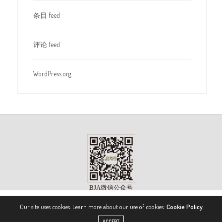
条目 feed
评论 feed
WordPress.org
Our site uses cookies. Learn more about our use of cookies:
Cookie Policy
版权所有 ©2023, 《公务机》杂志（BIZJET ADVISOR MAGAZINE）. 保留所有权利。
ACCEPT