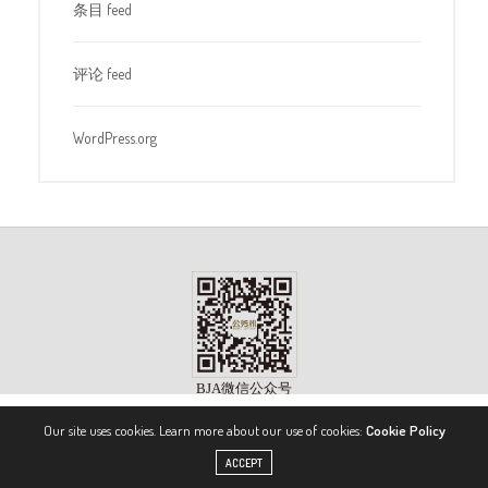
条目 feed
评论 feed
WordPress.org
Our site uses cookies. Learn more about our use of cookies:
Cookie Policy
版权所有 ©2023, 《公务机》杂志（BIZJET ADVISOR MAGAZINE）. 保留所有权利。
ACCEPT