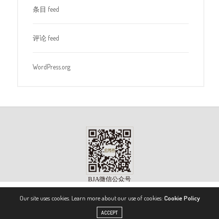
条目 feed
评论 feed
WordPress.org
Our site uses cookies. Learn more about our use of cookies:
Cookie Policy
版权所有 ©2023, 《公务机》杂志（BIZJET ADVISOR MAGAZINE）. 保留所有权利。
ACCEPT